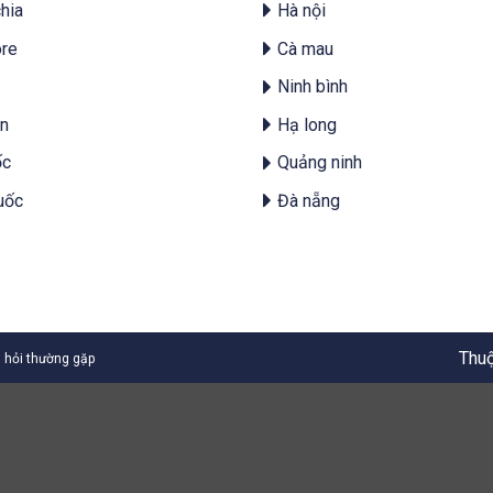
hia
Hà nội
re
Cà mau
Ninh bình
n
Hạ long
ốc
Quảng ninh
uốc
Đà nẵng
Thuộ
 hỏi thường gặp