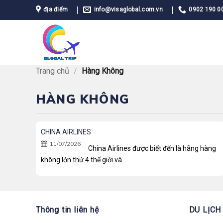
Bỏ
địa điểm
info@visaglobal.com.vn
0902 190 0
qua
nội
dung
Trang chủ
/
Hàng Không
HÀNG KHÔNG
CHINA AIRLINES
11/07/2026
China Airlines được biết đến là hãng hàng
không lớn thứ 4 thế giới và...
Thông tin liên hệ
DU LỊCH