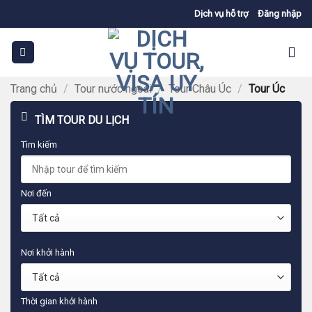
Bỏ
Dịch vụ hỗ trợ
Đăng nhập
qua
nội
dung
Trang chủ
/
Tour nước ngoài
/
Tour Châu Úc
/
Tour Úc
TÌM TOUR DU LỊCH
Tìm kiếm
Nơi đến
Nơi khởi hành
Thời gian khởi hành